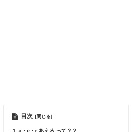
目次
a・e・r あえる って？？