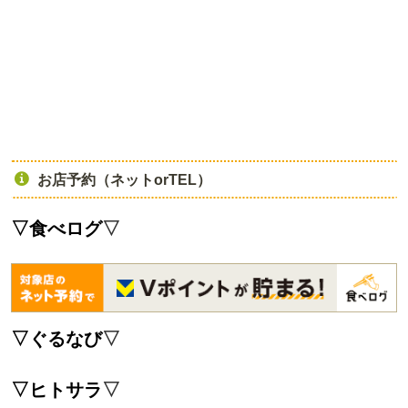
お店予約（ネットorTEL）
▽食べログ
▽
▽
ぐるなび
▽
▽
ヒトサラ
▽