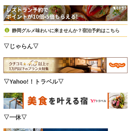
静岡グルメ味わいに来ませんか？宿泊予約はこちら
▽じゃらん
▽
▽Yahoo!！トラベル
▽
▽
一休
▽