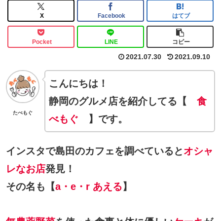
X
Facebook
はてブ
Pocket
LINE
コピー
2021.07.30
2021.09.10
こんにちは！
静岡のグルメ店を紹介してる【
食
たべもぐ
べもぐ
】です。
インスタで島田のカフェを調べていると
オシャ
レなお店
発見！
その名も【
a・e・r あえる
】