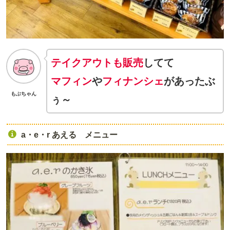
テイクアウトも販売
してて
マフィン
や
フィナンシェ
があったぶ
もぶちゃん
ぅ～
a・e・r あえる メニュー