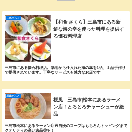
三島グルメ
【和食 さくら】三島市にある新
鮮な海の幸を使った料理を提供す
る懐石料理店
三島市にある懐石料理店。築地から仕入れた海の幸を1品、１品手作り
で提供されています。丁寧なサービスも魅力なお店です
三島グルメ
桜風 三島市|松本にあるラーメ
ン店！とろとろチャーシューが絶
品
三島市松本にあるラーメン店🍜自慢のスープはもちろんトッピングまで
クオリティの高い逸品😲✨！