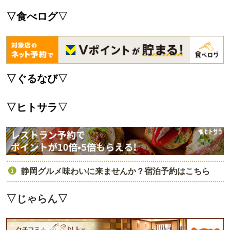
▽食べログ
▽
▽
ぐるなび
▽
▽
ヒトサラ
▽
静岡グルメ味わいに来ませんか？宿泊予約はこちら
▽じゃらん
▽