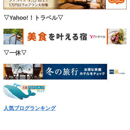
▽Yahoo!！トラベル
▽
▽
一休
▽
人気ブログランキング