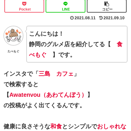
Pocket
LINE
コピー
2021.08.11
2021.09.10
こんにちは！
静岡のグルメ店を紹介してる【
食
たべもぐ
べもぐ
】です。
インスタで「
三島 カフェ
」
で検索すると
【
Awatenvou（あわてんぼう）
】
の投稿がよく出てくるんです。
健康に良さそうな
和食
とシンプルで
おしゃれな