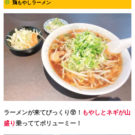
鶏もやしラーメン
ラーメンが来てびっくり😲！
もやしとネギが山
盛り
乗っててボリューミー！