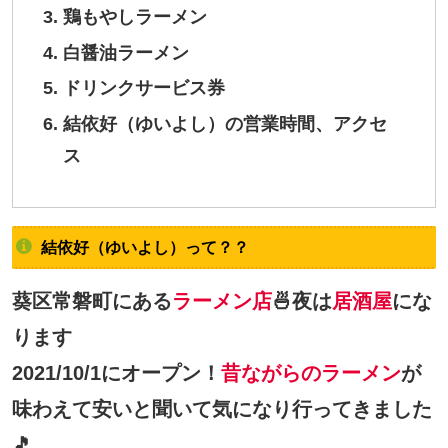
鶏もやしラーメン
白醤油ラーメン
ドリンクサービス券
結依好（ゆいよし）の営業時間、アクセ
ス
結依好（ゆいよし）って？？
葵区常磐町にある
ラーメン店
🍜夜は
居酒屋
にな
ります
2021/10/1にオープン！
昔ながらのラーメン
が
味わえて安いと聞いて気になり行ってきました
🎵