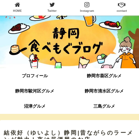
HOME
Twitter
Instagram
contact
プロフィール
静岡市葵区グルメ
静岡市駿河区グルメ
静岡市清水区グルメ
沼津グルメ
三島グルメ
結依好（ゆいよし）静岡|昔ながらのラーメ