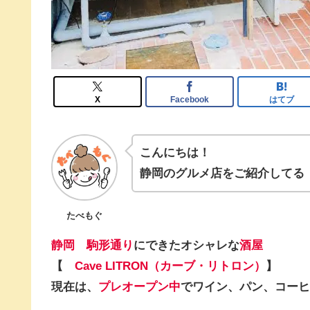
X
Facebook
はてブ
こんにちは！
静岡のグルメ店をご紹介して
たべもぐ
静岡 駒形通り
にできたオシャレな
酒屋
【
Cave LITRON（カーブ・リトロン）
】
現在は、
プレオープン中
でワイン、パン、コーヒ