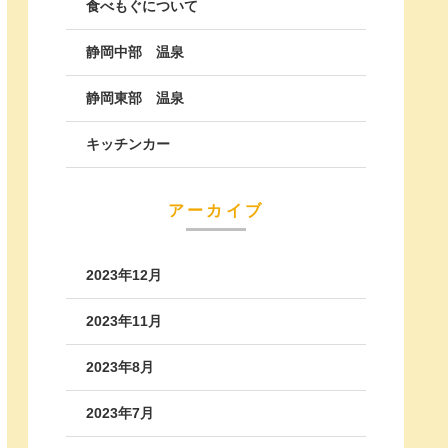
食べもぐについて
静岡中部 温泉
静岡東部 温泉
キッチンカー
アーカイブ
2023年12月
2023年11月
2023年8月
2023年7月