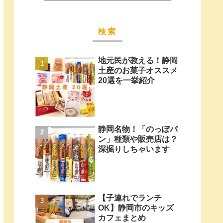
検索
地元民が教える！静岡
土産のお菓子オススメ
20選を一挙紹介
静岡名物！「のっぽパ
ン」種類や販売店は？
深掘りしちゃいます
【子連れでランチ
OK】静岡市のキッズ
カフェまとめ