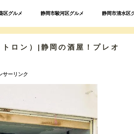
葵区グルメ
静岡市駿河区グルメ
静岡市清水区
ブ・リトロン）|静岡の酒屋！プレオ
ンサーリンク