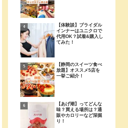
【体験談】ブライダル
インナーはユニクロで
代用OK？試着&購入し
てみた！
【静岡のスイーツ食べ
放題】オススメ5店を
一挙ご紹介！
【あげ潮】ってどんな
味？買える場所は？通
販やカロリーなど深掘
り！