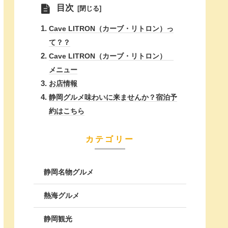
目次
Cave LITRON（カーブ・リトロン）っ
て？？
Cave LITRON（カーブ・リトロン）
メニュー
お店情報
静岡グルメ味わいに来ませんか？宿泊予
約はこちら
カテゴリー
静岡名物グルメ
熱海グルメ
静岡観光