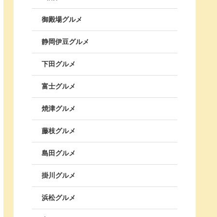
御殿場グルメ
静岡伊豆グルメ
下田グルメ
富士グルメ
焼津グルメ
藤枝グルメ
島田グルメ
掛川グルメ
浜松グルメ