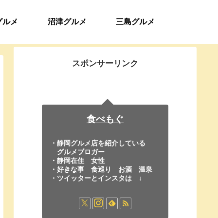
グルメ
沼津グルメ
三島グルメ
スポンサーリンク
食べもぐ
・静岡グルメ店を紹介している
グルメブロガー
・静岡在住 女性
・好きな事 食巡り お酒 温泉
・ツイッターとインスタは ↓