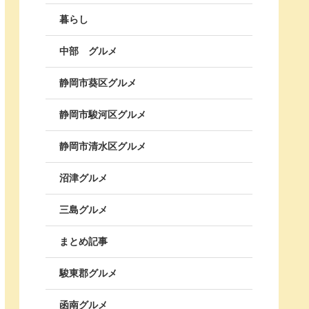
暮らし
中部 グルメ
静岡市葵区グルメ
静岡市駿河区グルメ
静岡市清水区グルメ
沼津グルメ
三島グルメ
まとめ記事
駿東郡グルメ
函南グルメ