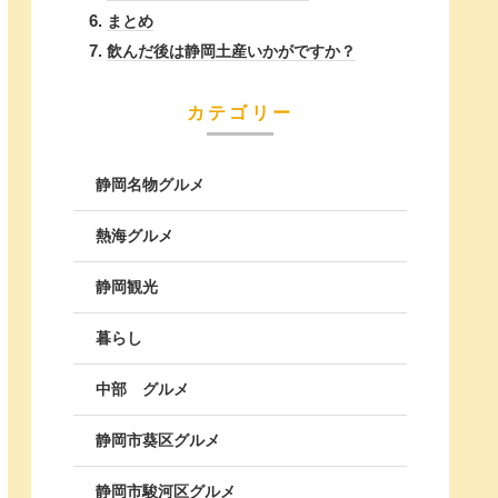
まとめ
飲んだ後は静岡土産いかがですか？
カテゴリー
静岡名物グルメ
熱海グルメ
静岡観光
暮らし
中部 グルメ
静岡市葵区グルメ
静岡市駿河区グルメ