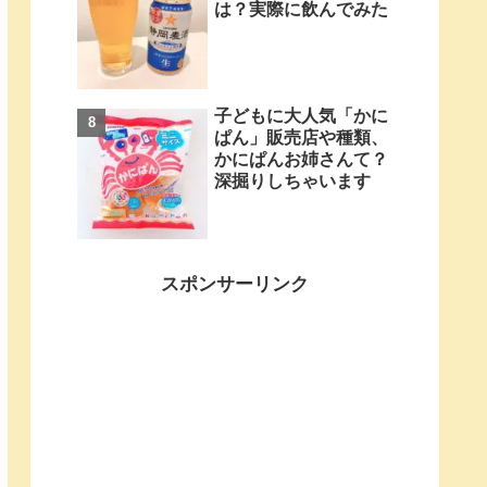
は？実際に飲んでみた
子どもに大人気「かに
ぱん」販売店や種類、
かにぱんお姉さんて？
深掘りしちゃいます
スポンサーリンク