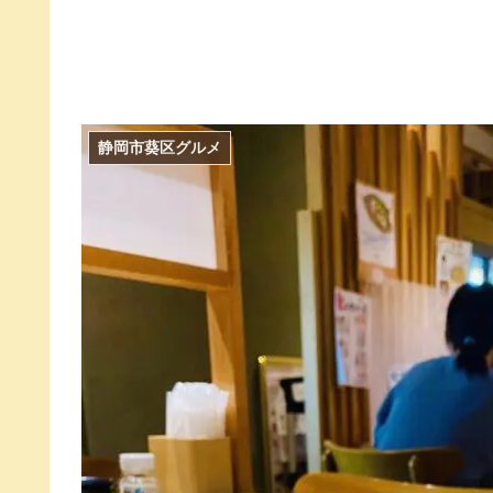
静岡市葵区グルメ