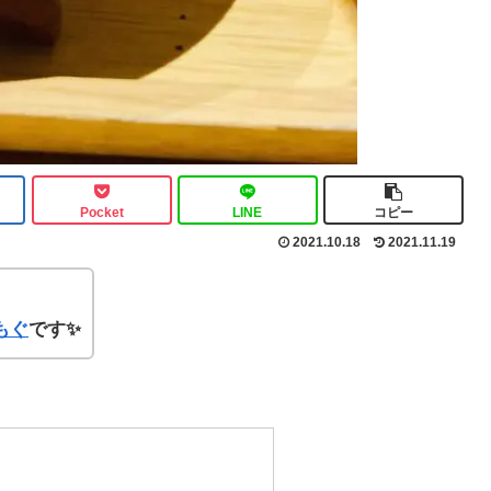
Pocket
LINE
コピー
2021.10.18
2021.11.19
もぐ
です✨