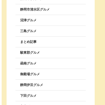
静岡市清水区グルメ
沼津グルメ
三島グルメ
まとめ記事
駿東郡グルメ
函南グルメ
御殿場グルメ
静岡伊豆グルメ
下田グルメ