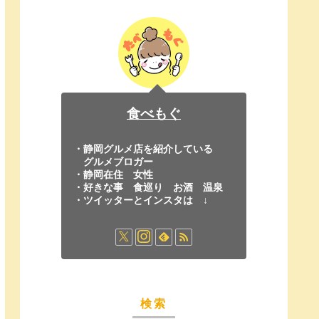
食べもぐ
・静岡グルメ店を紹介している
グルメブロガー
・静岡在住 女性
・好きな事 食巡り お酒 温泉
・ツイッターとインスタは ↓
検索