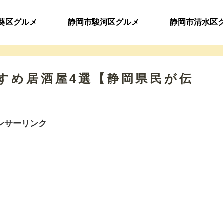
葵区グルメ
静岡市駿河区グルメ
静岡市清水区
すめ居酒屋4選【静岡県民が伝
ンサーリンク