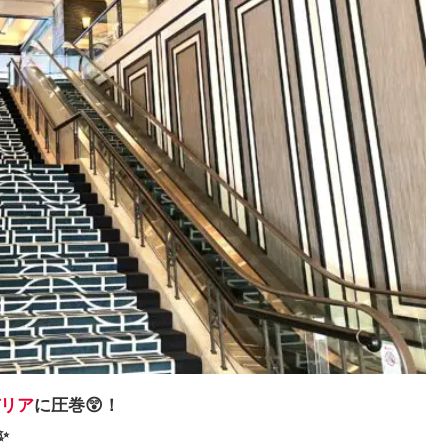
リア
に圧巻😲！
✨