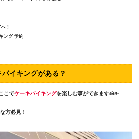
グへ！
バイキング 予約
キバイキングがある？
！ここで
ケーキバイキング
を楽しむ事ができます🍰✨
な方必見！