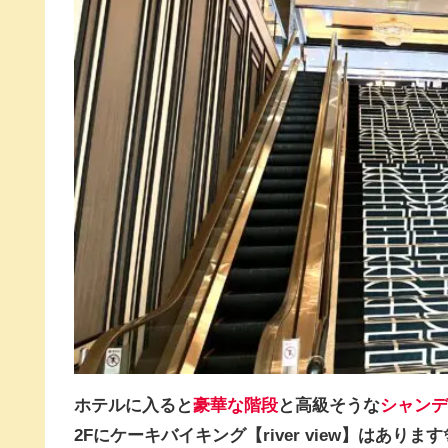
ホテルに入ると
豪華な階段
と高級そうな
シャンデ
2Fにケーキバイキング【river view】はあります