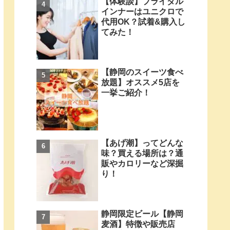
【体験談】ブライダル
インナーはユニクロで
代用OK？試着&購入し
てみた！
【静岡のスイーツ食べ
放題】オススメ5店を
一挙ご紹介！
【あげ潮】ってどんな
味？買える場所は？通
販やカロリーなど深掘
り！
静岡限定ビール【静岡
麦酒】特徴や販売店