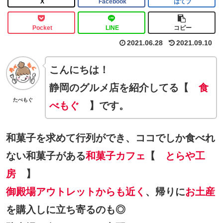
X
Facebook
はてブ
Pocket
LINE
コピー
2021.06.28
2021.09.10
こんにちは！
静岡のグルメ店を紹介してる【
食
たべもぐ
べもぐ
】です。
和菓子を求めて行列ができ、ココでしか食べれ
ない和菓子がある
和菓子カフェ
【
とらや工
房
】
御殿場アウトレットからも近く
、帰りに
お土産
を購入しに立ち寄るのも◎