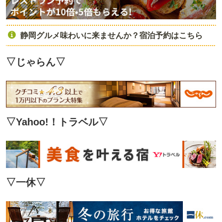
静岡グルメ味わいに来ませんか？宿泊予約はこちら
▽じゃらん
▽
▽Yahoo!！トラベル
▽
▽
一休
▽