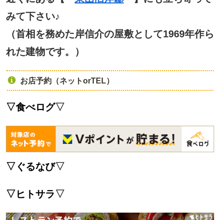
みて下さい♪
（首相を務めた岸信介の屋敷として1969年作ら
れた建物です。）
お店予約（ネットorTEL）
▽食べログ
▽
▽
ぐるなび
▽
▽
ヒトサラ
▽