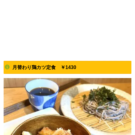
月替わり鶏カツ定食 ￥1430