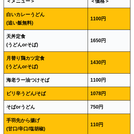
＜メニュー＞
＜価格＞
白いカレーうどん
1100円
(追い飯無料)
天丼定食
1650円
(うどんorそば)
月替り鶏カツ定食
1430円
(うどんorそば)
海老ラー油つけそば
1100円
ピリ辛うどん/そば
1078円
そばorうどん
750円
手羽先から揚げ
110円
(甘口/辛口/塩胡椒)