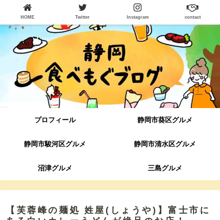
HOME
Twitter
Instagram
contact
プロフィール
静岡市葵区グルメ
静岡市駿河区グルメ
静岡市清水区グルメ
沼津グルメ
三島グルメ
【芙蓉峰の麺処 姓屋(しょうや)】富士市に