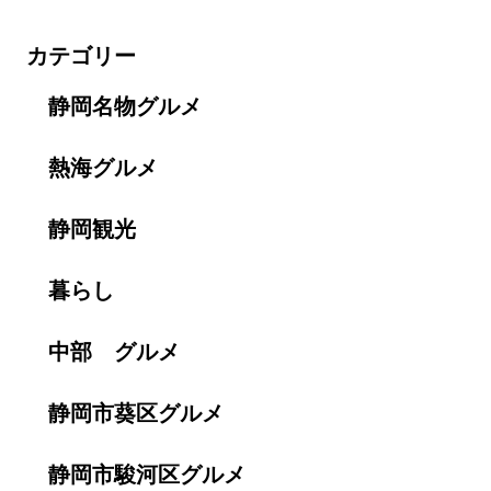
カテゴリー
静岡名物グルメ
熱海グルメ
静岡観光
暮らし
中部 グルメ
静岡市葵区グルメ
静岡市駿河区グルメ