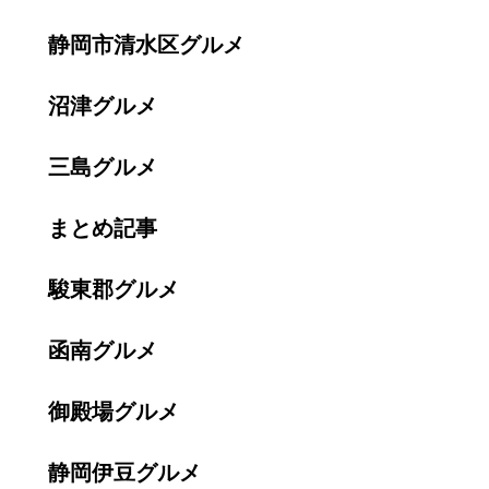
静岡市清水区グルメ
沼津グルメ
三島グルメ
まとめ記事
駿東郡グルメ
函南グルメ
御殿場グルメ
静岡伊豆グルメ