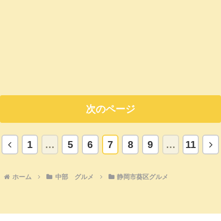
次のページ
前
次
1
…
5
6
7
8
9
…
11
へ
へ
ホーム
中部 グルメ
静岡市葵区グルメ