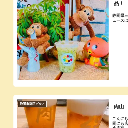
品！
静岡県三
ュース
静岡市葵区グルメ
肉山
こんにち
岡にも店