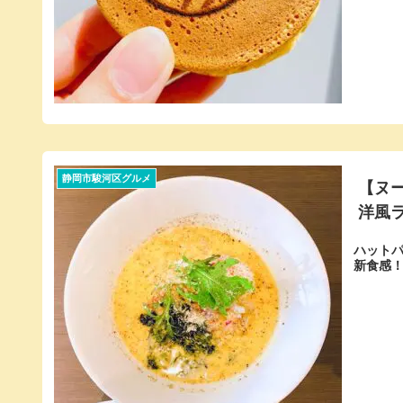
静岡市駿河区グルメ
【ヌ
洋風
ハットパ
新食感