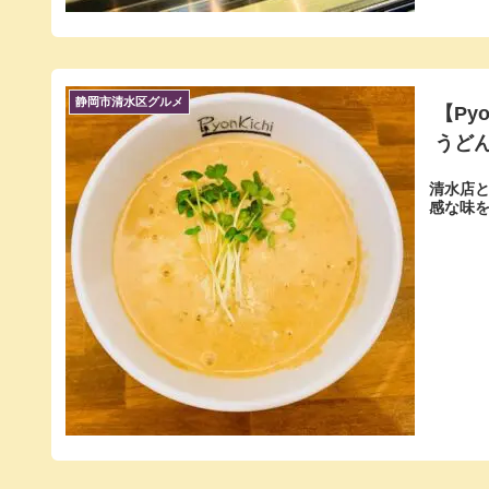
静岡市清水区グルメ
【Py
うど
清水店
感な味