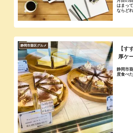
月目の目
はまって
ならどれ
静岡市葵区グルメ
【す
厚ケ
静岡市
度食べ