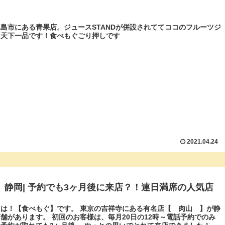
島市にある青果店。ジュースSTANDが併設されててココのフルーツジ
は天下一品です！食べもぐごり押しです
2021.04.24
 静岡| 予約でも3ヶ月後に来店？！連日満席の人気店
は！【食べもぐ】です。 東京の吉祥寺にある有名店【 肉山 】が静
舗があります。 初回のお客様は、毎月20日の12時～電話予約でのみ