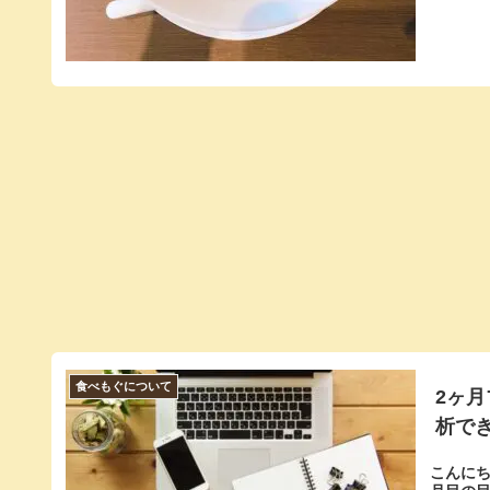
食べもぐについて
2ヶ月
析で
こんにち