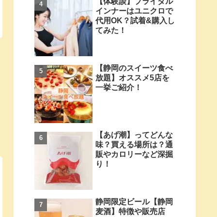
【体験談】ブライダル
インナーはユニクロで
代用OK？試着&購入し
てみた！
【静岡のスイーツ食べ
放題】オススメ5店を
一挙ご紹介！
【あげ潮】ってどんな
味？買える場所は？通
販やカロリーなど深掘
り！
静岡限定ビール【静岡
麦酒】特徴や販売店