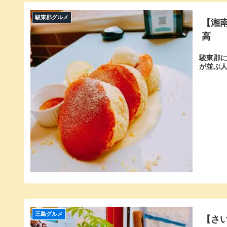
駿東郡グルメ
【湘
高
駿東郡
が並ぶ
三島グルメ
【さ