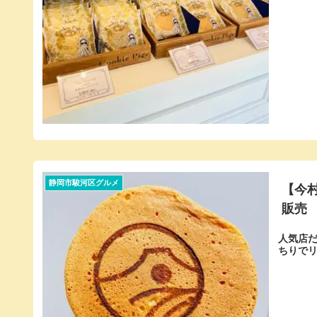
静岡市駿河区グルメ
【今
販売
人気店だ
ちりでリ