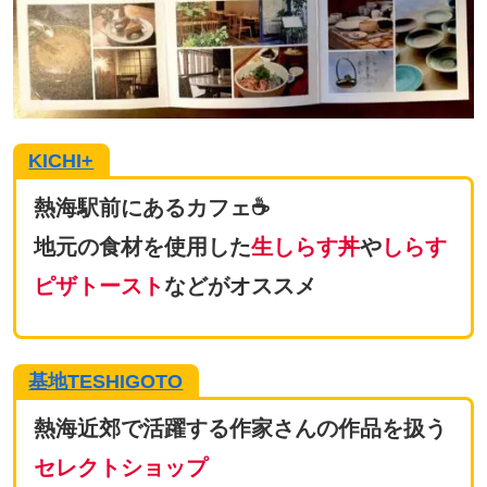
KICHI+
熱海駅前にあるカフェ☕
地元の食材を使用した
生しらす丼
や
しらす
ピザトースト
などがオススメ
基地TESHIGOTO
熱海近郊で活躍する作家さんの作品を扱う
セレクトショップ