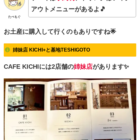
アウトメニューがあるよ🎵
たべもぐ
お土産に購入して行くのもありですね🌟
姉妹店 KICHI+と基地TESHIGOTO
CAFE KICHIには2店舗の
姉妹店
があります✨