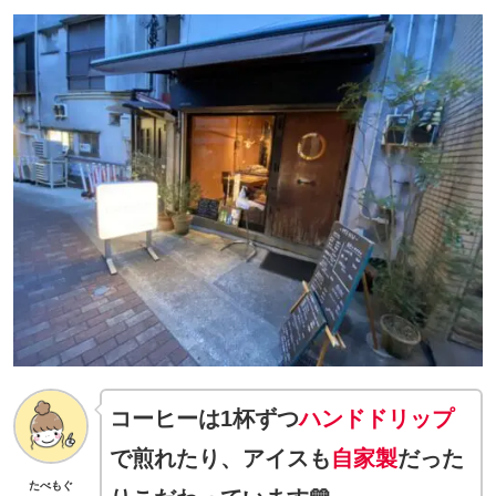
コーヒーは1杯ずつ
ハンドドリップ
で煎れたり、アイスも
自家製
だった
たべもぐ