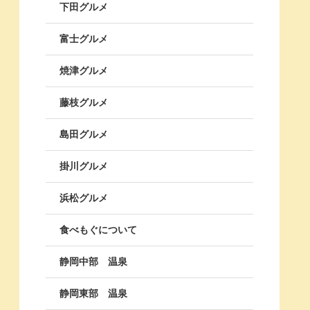
下田グルメ
富士グルメ
焼津グルメ
藤枝グルメ
島田グルメ
掛川グルメ
浜松グルメ
食べもぐについて
静岡中部 温泉
静岡東部 温泉